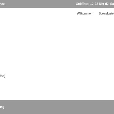
Geöffnet: 12-22 Uhr (Di-Sa
r.de
Willkommen
Speisekarte
Uhr)
ung