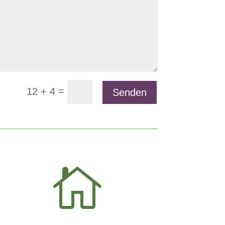
=
12 + 4
Senden
