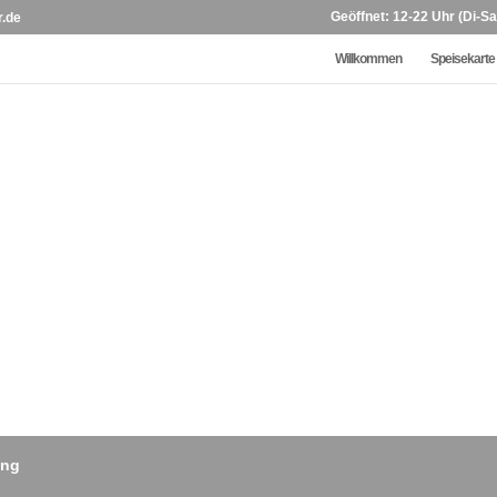
Geöffnet: 12-22 Uhr (Di-Sa
r.de
Willkommen
Speisekarte
ung