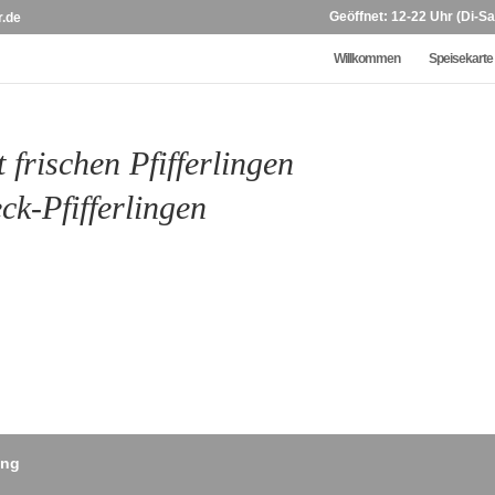
Geöffnet: 12-22 Uhr (Di-Sa
r.de
Willkommen
Speisekarte
 frischen Pfifferlingen
ck-Pfifferlingen
ung